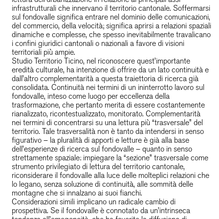
infrastrutturali che innervano il territorio cantonale. Soffermarsi 
sul fondovalle significa entrare nel dominio delle comunicazioni, 
del commercio, della velocità; significa aprirsi a relazioni spaziali 
dinamiche e complesse, che spesso inevitabilmente travalicano 
i confini giuridici cantonali o nazionali a favore di visioni 
territoriali più ampie.
Studio Territorio Ticino, nel riconoscere quest’importante 
eredità culturale, ha intenzione di offrire da un lato continuità e 
dall’altro complementarità a questa traiettoria di ricerca già 
consolidata. Continuità nei termini di un ininterrotto lavoro sul 
fondovalle, inteso come luogo per eccellenza della 
trasformazione, che pertanto merita di essere costantemente 
rianalizzato, ricontestualizzato, monitorato. Complementarità 
nei termini di concentrarsi su una lettura più “trasversale” del 
territorio. Tale trasversalità non è tanto da intendersi in senso 
figurativo – la pluralità di apporti e letture è già alla base 
dell’esperienze di ricerca sul fondovalle – quanto in senso 
strettamente spaziale: impiegare la “sezione” trasversale come 
strumento privilegiato di lettura del territorio cantonale, 
riconsiderare il fondovalle alla luce delle molteplici relazioni che 
lo legano, senza soluzione di continuità, alle sommità delle 
montagne che si innalzano ai suoi fianchi.
Considerazioni simili implicano un radicale cambio di 
prospettiva. Se il fondovalle è connotato da un’intrinseca 