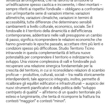
tendenza all’omogeneità, che ha favorito la diffusione di 
un’edificazione spesso caotica e incoerente, i rilievi montani – 
sempre riferiti ai rispettivi fondivalle – obbligano a confrontarsi 
con un’importante serie di variazioni interne: variazioni 
altimetriche, variazioni climatiche, variazioni in termini di 
accessibilità; tutte differenze che determinano sensibili 
cambiamenti a livello colturale, economico, sociale. Se il 
fondovalle è il territorio della dinamicità e dell’efficienza 
contemporanee, addentrarsi nelle valli presuppone un cambio 
di passo; significa ricomprendere le relazioni economiche che 
hanno governato le epoche passate, accettare ritmi più lenti e 
condizioni spesso più difficoltose. Studio Territorio Ticino 
intravvede in questa complementarità di lettura nuove 
potenzialità per comprendere il territorio e indirizzarne lo 
sviluppo. Una visione complessiva di valli e fondovalle può 
recuperare una relazione sinergica fondamentale per la 
crescita del territorio, in cui si riconsolidano relazioni di scambio 
proficue – produttive, culturali, sociali – tra realtà storicamente 
interdipendenti; tale approccio integrato, inoltre, permette di 
ricalibrare gli equilibri edificatori e infrastrutturali – auspicio dei 
nuovi strumenti pianificatori e della politica dello “sviluppo 
centripeto di qualità” – all’interno di un quadro territoriale più 
esteso e lungimirante, che tenta di ricomporre la frattura tra 
contesti “maggiori” e contesti “minori”.
