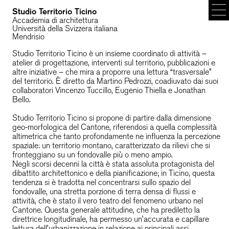
Studio Territorio Ticino
Accademia di architettura

Attività
Università della Svizzera italiana

Mendrisio
Media
Dibattiti
Studio Territorio Ticino è un insieme coordinato di attività – 
atelier di progettazione, interventi sul territorio, pubblicazioni e 
Obiettivi
altre iniziative – che mira a proporre una lettura “trasversale” 
Persone
del territorio. È diretto da Martino Pedrozzi, coadiuvato dai suoi 
Contatti
collaboratori Vincenzo Tuccillo, Eugenio Thiella e Jonathan 
Bello.

Crediti
English
Studio Territorio Ticino si propone di partire dalla dimensione 
geo-morfologica del Cantone, riferendosi a quella complessità 
altimetrica che tanto profondamente ne influenza la percezione 
spaziale: un territorio montano, caratterizzato da rilievi che si 
fronteggiano su un fondovalle più o meno ampio.
Negli scorsi decenni la città è stata assoluta protagonista del 
dibattito architettonico e della pianificazione; in Ticino, questa 
tendenza si è tradotta nel concentrarsi sullo spazio del 
fondovalle, una stretta porzione di terra densa di flussi e 
attività, che è stato il vero teatro del fenomeno urbano nel 
Cantone. Questa generale attitudine, che ha prediletto la 
direttrice longitudinale, ha permesso un’accurata e capillare 
lettura dell’urbanizzazione in relazione ai principali assi 